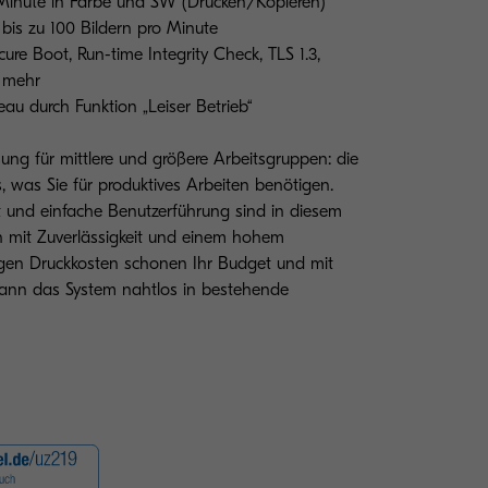
 Minute in Farbe und SW (Drucken/Kopieren)
bis zu 100 Bildern pro Minute
ure Boot, Run-time Integrity Check, TLS 1.3,
d mehr
au durch Funktion „Leiser Betrieb“
sung für mittlere und größere Arbeitsgruppen: die
, was Sie für produktives Arbeiten benötigen.
und einfache Benutzerführung sind in diesem
n mit Zuverlässigkeit und einem hohem
rigen Druckkosten schonen Ihr Budget und mit
ann das System nahtlos in bestehende