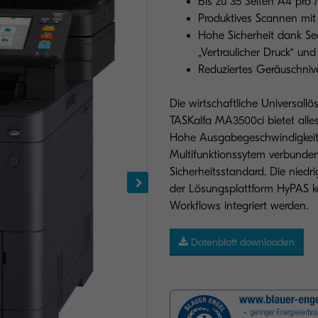
Bis zu 35 Seiten A4 pro
Produktives Scannen mit 
Hohe Sicherheit dank Sec
„Vertraulicher Druck“ un
Reduziertes Geräuschnive
Die wirtschaftliche Universallö
TASKalfa MA3500ci bietet alles
Hohe Ausgabegeschwindigkeit 
Multifunktionssytem verbunde
Sicherheitsstandard. Die nied
der Lösungsplattform HyPAS k
Workflows integriert werden.
Datenblatt downloaden