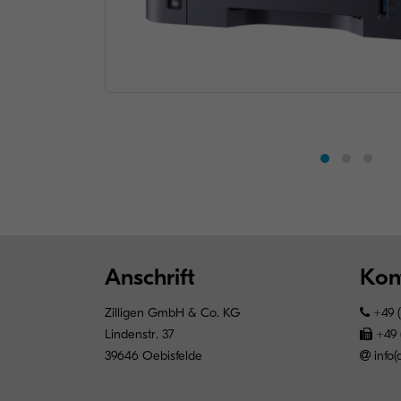
Anschrift
Kon
Zilligen GmbH & Co. KG
+49 (
Lindenstr. 37
+49 
39646 Oebisfelde
info(