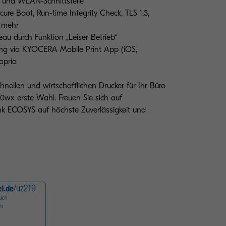
 und WLAN-Schnittstelle
ure Boot, Run-time Integrity Check, TLS 1.3,
d mehr
au durch Funktion „Leiser Betrieb“
ung via KYOCERA Mobile Print App (iOS,
opria
nellen und wirtschaftlichen Drucker für Ihr Büro
wx erste Wahl. Freuen Sie sich auf
nk ECOSYS auf höchste Zuverlässigkeit und