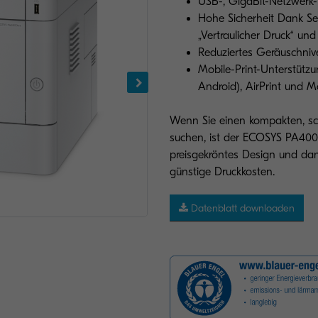
USB-, GigaBit-Netzwerk-
Hohe Sicherheit Dank Sec
„Vertraulicher Druck“ un
Reduziertes Geräuschnive
Mobile-Print-Unterstütz
Android), AirPrint und M
Wenn Sie einen kompakten, sch
suchen, ist der ECOSYS PA4000
preisgekröntes Design und da
günstige Druckkosten.
Datenblatt downloaden