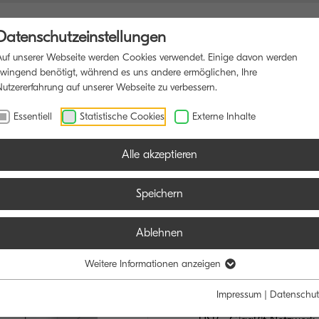
Datenschutzeinstellungen
Auf unserer Webseite werden Cookies verwendet. Einige davon werden
zwingend benötigt, während es uns andere ermöglichen, Ihre
Nutzererfahrung auf unserer Webseite zu verbessern.
ONSDRUCKER
SOFTWARE
BLOG
Essentiell
Statistische Cookies
Externe Inhalte
Alle akzeptieren
Speichern
Ablehnen
ECOSYS PA
VIEL DRIN FÜR 
Weitere Informationen anzeigen
Impressum
|
Datenschut
Bis zu 4 Papierzuführung