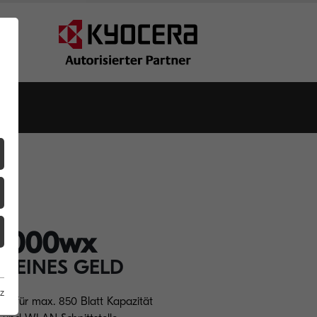
4000wx
KLEINES GELD
z
en für max. 850 Blatt Kapazität