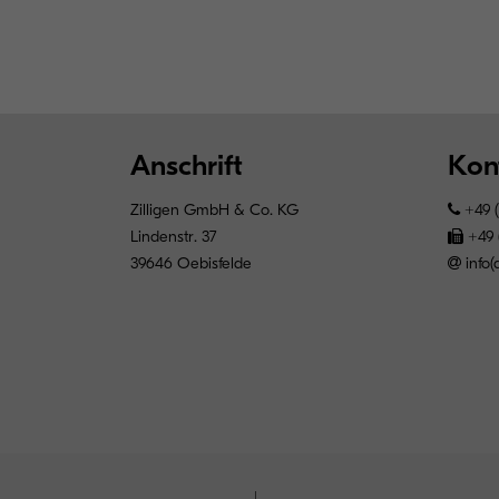
Anschrift
Kon
Zilligen GmbH & Co. KG
+49 (
Lindenstr. 37
+49 
39646 Oebisfelde
info(