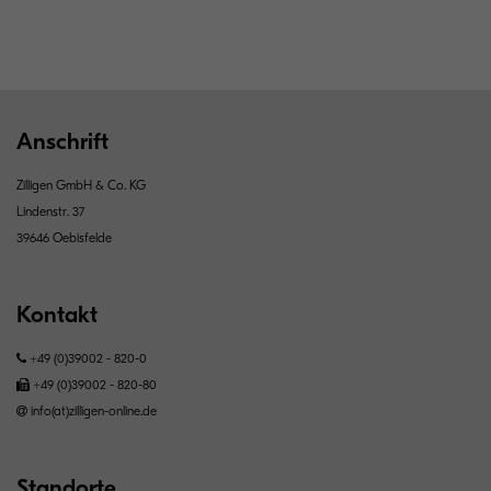
Anschrift
Zilligen GmbH & Co. KG
Lindenstr. 37
39646 Oebisfelde
Kontakt
+49 (0)39002 - 820-0
+49 (0)39002 - 820-80
info(at)zilligen-online.de
Standorte